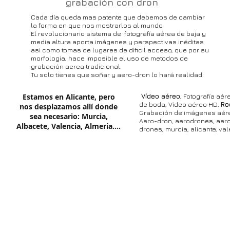
grabación con dron
Cada día queda mas patente que debemos de cambiar
la forma en que nos mostrarlos al mundo.
El revolucionario sistema de fotografía aérea de baja y
media altura aporta imágenes y perspectivas inéditas
asi como tomas de lugares de dificil acceso, que por su
morfologia, hace imposible el uso de metodos de
grabación aerea tradicional.
Tu solo tienes que soñar y aero-dron lo hará realidad.
Estamos en Alicante, pero
Vídeo aéreo
, Fotografía aér
de boda, Vídeo aéreo HD,
Ro
nos desplazamos allí donde
Grabación de imágenes aére
sea necesario: Murcia,
Aero-dron, aerodrones, aero 
Albacete, Valencia, Almeria....
drones, murcia, alicante, va